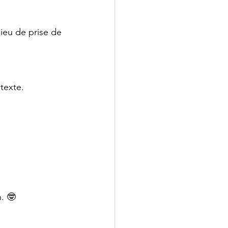
lieu de prise de 
texte. 
. 🤓