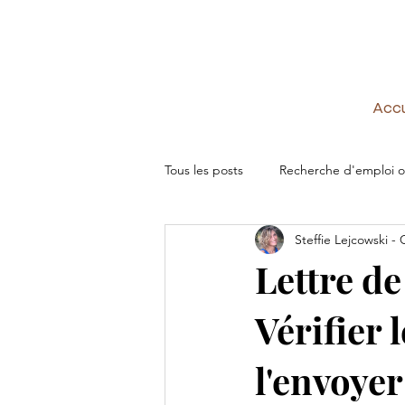
Accu
Tous les posts
Recherche d'emploi o
Steffie Lejcowski -
Formation - Conception & animatio
Lettre de
Vérifier 
Développement personnel
Ti
l'envoyer