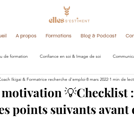
eil
A propos
Formations
Blog & Podcast
Con
u de formation
Confiance en soi & Image de soi
Communica
 Coach Ikigai & Formatrice recherche d'emploi
8 mars 2022
1 min de lec
n
Ikigai
Bilan de compétences
Reconversion profession
 motivation 💡Checklist :
les points suivants avant
kTok
Réseaux
Réseautage
Réseau
Transition prof