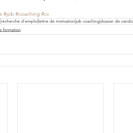
e
#job
#coaching
#cv
i
recherche d'emploi
lettre de motivation
job coaching
dossier de candi
e formation