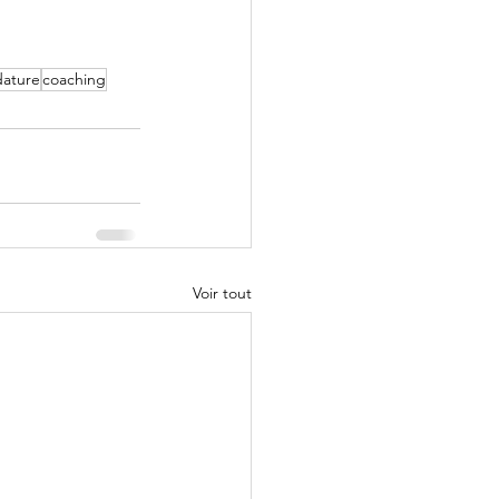
dature
coaching
Voir tout