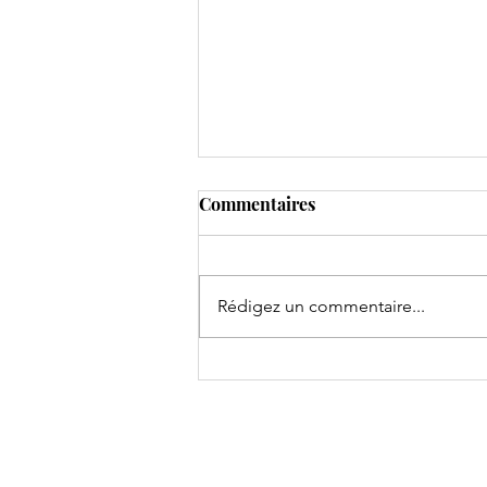
Commentaires
Rédigez un commentaire...
Podcast🎙️24✨ Thomas
Rodrigues : Comment être
recruté (et recruter) sur Tik-
Tok ?