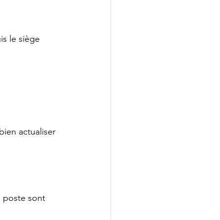
is le siège 
ien actualiser 
e poste sont 