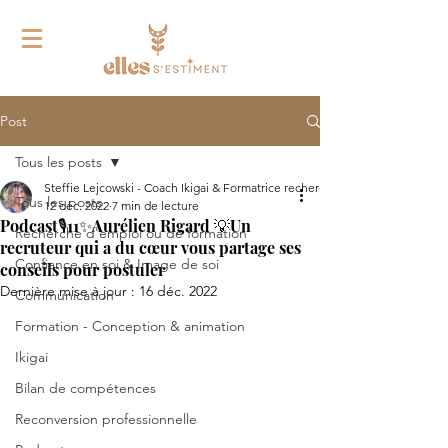
Post
Tous les posts
Steffie Lejcowski - Coach Ikigai & Formatrice recherche d'emploi
Tous les posts
12 déc. 2022
7 min de lecture
Podcast🎙️11✨Aurélien Rigard 💡Un
Recherche d'emploi ou de formation
recruteur qui a du cœur vous partage ses
Confiance en soi & Image de soi
conseils pour postuler
Dernière mise à jour :
16 déc. 2022
Communication
Formation - Conception & animation
Ikigai
Bilan de compétences
Reconversion professionnelle