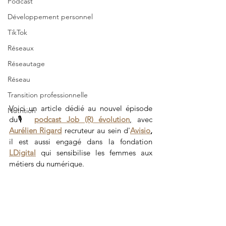
Podcast
Développement personnel
TikTok
Réseaux
Réseautage
Réseau
Transition professionnelle
Voici un article dédié au nouvel épisode 
Nutrition
du🎙️ 
podcast Job (R) évolution
,
 avec 
Aurélien Rigard
 recruteur au sein d'
Avisio
,
il est aussi engagé dans la fondation 
LDigital
 qui sensibilise les femmes aux 
métiers du numérique.