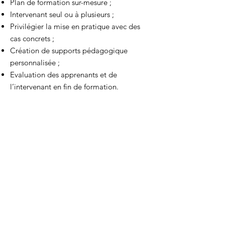
Plan de formation sur-mesure ;
Intervenant seul ou à plusieurs ;
Privilégier la mise en pratique avec des
cas concrets ;
Création de supports pédagogique
personnalisée ;
Evaluation des apprenants et de
l’intervenant en fin de formation.
Contact
Rue des bossons, 1213 Petit-Lancy
Lieux d'intervention Genève - Annecy
Tel:
+41 76 816 44 17