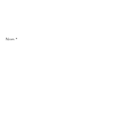
contact@elles-sestiment.ch
Nom *
Email *
Sujet
Message