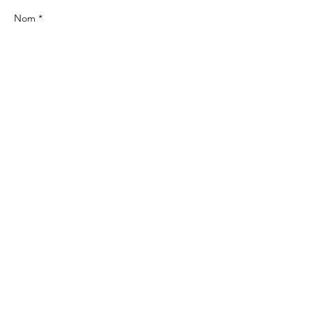
Nom *
Email *
Sujet
Message
Envoyer