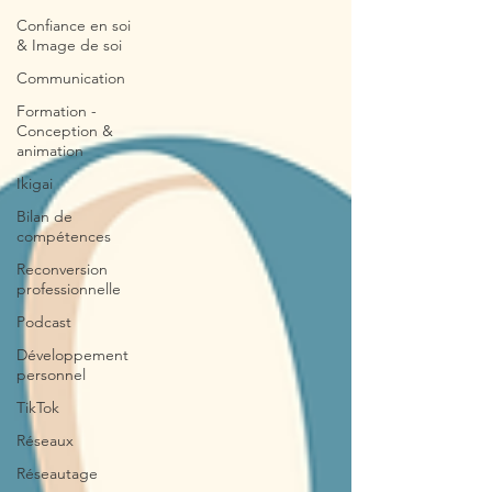
Confiance en soi
& Image de soi
Communication
Formation -
Conception &
animation
Ikigai
Bilan de
compétences
Reconversion
professionnelle
Podcast
Développement
personnel
TikTok
Réseaux
Réseautage